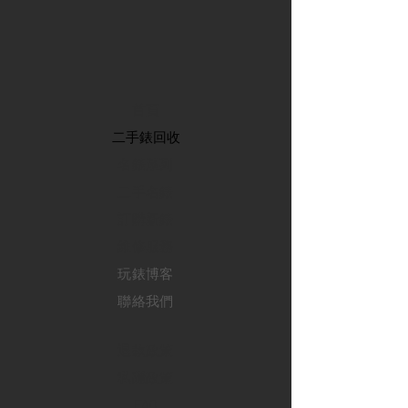
首頁
​二手錶回收
​名錶系列
二手名錶
訂購新錶
​維修服務
玩錶博客
聯絡我們
退款政策
私隱政策
FAQ