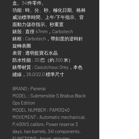
盒。341件零件。
功能 : 時、分、秒、極化日期、格林
威治標準時間、上午/下午指示、背
面動力儲存指示、秒重置
錶殼 : 直徑 47mm，Carbotech
錶框 : Carbotech，帶刻度的逆時針
旋轉表圈
表背 : 透明藍寶石水晶
防水性能 : 30 巴（約 300 米）
錶帶材質 : Caoutchouc Grey，本色
縫線，26.0/22.0 標準尺寸
BRAND : Panerai
MODEL : Submersible S Brabus Black
Ops Edition
MODEL NUMBER : PAM01240
MOVEMENT : Automatic mechanical,
P.4001/S calibre, Power reserve 3
days, two barrels. 341 components.
FUNCTIONS : hours, minutes,