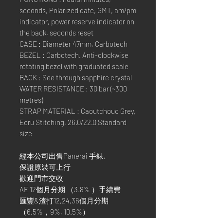
seconds, Polarized date, GMT, am/pm
indicator, power reserve indicator on
the back, seconds reset
CASE : Diameter 47mm, Carbotech
BEZEL : Carbotech. Anti-clockwise
rotating bezel with graduated scale
BACK : See through sapphire crystal
WATER RESISTANCE : 30 bar (~300
metres)
STRAP MATERIAL : Caoutchouc Grey,
Ecru Stitching, 26.0/22.0 Standard
size
經本公司出售Panerai 手錶,
保證原裝可上行
歡迎門市交收
AE 12個月分期 （3.8% ）手續費
匯豐&渣打12,24,36個月分期
（6.5%，9%, 10.5%）