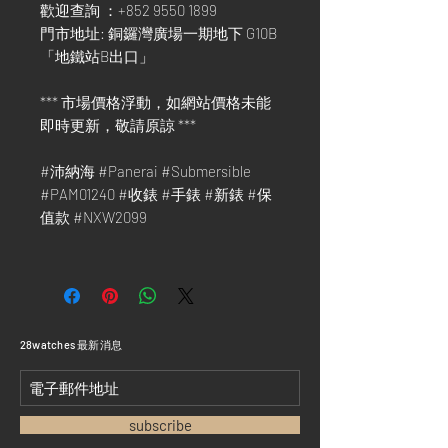
歡迎查詢 ：+852 9550 1899
門市地址: 銅鑼灣廣場一期地下 G10B
「地鐵站B出口」
*** 市場價格浮動，如網站價格未能
即時更新，敬請原諒 ***
#沛納海 #Panerai #Submersible
#PAM01240 #收錶 #手錶 #新錶 #保
值款 #NXW2099
​28watches 最新消息
subscribe