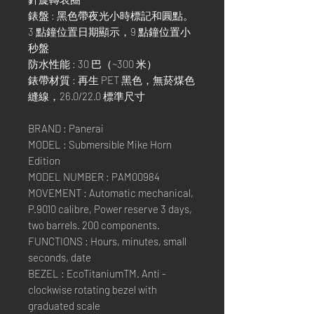
錶盤 : 黑色帶夜光小時標記和圓點。
3 點鐘位置日期顯示，9 點鐘位置小
秒盤
防水性能 : 30 巴（~300 米）
錶帶材質 : 再生 PET 黑色，無菸煤色
縫線，26.0/22.0 標準尺寸
BRAND : Panerai
MODEL : Submersible Mike Horn
Edition
MODEL NUMBER : PAM00984
MOVEMENT : Automatic mechanical,
P.9010 calibre, Power reserve 3 days,
two barrels. 200 components.
FUNCTIONS : Hours, minutes, small
seconds, date
BEZEL : EcoTitaniumTM. Anti -
clockwise rotating bezel with
graduated scale