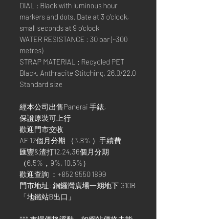
DIAL : Black with luminous hour
markers and dots. Date at 3 o’clock,
small seconds at 9 o’clock
WATER RESISTANCE : 30 bar (~300
metres)
STRAP MATERIAL : Recycled PET
Black, Anthracite Stitching, 26.0/22.0
Standard size
經本公司出售Panerai 手錶,
保證原裝可上行
歡迎門市交收
AE 12個月分期 （3.8% ）手續費
匯豐&渣打12,24,36個月分期
（6.5%，9%, 10.5%）
歡迎查詢 ：+852 9550 1899
門市地址: 銅鑼灣廣場一期地下 G10B
「地鐵站B出口」