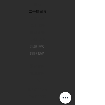
首頁
​二手錶回收
​名錶系列
二手名錶
訂購新錶
​維修服務
玩錶博客
聯絡我們
退款政策
私隱政策
FAQ
INSTAGRAM
FACEBOOK