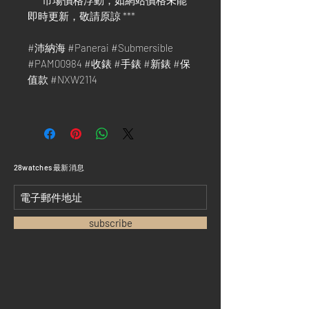
*** 市場價格浮動，如網站價格未能
即時更新，敬請原諒 ***
#沛納海 #Panerai #Submersible
#PAM00984 #收錶 #手錶 #新錶 #保
值款 #NXW2114
​28watches 最新消息
subscribe