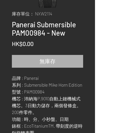
庫存單位： NXW2114
Panerai Submersible
PAM00984 - New
價
HK$0.00
格
無庫存
品牌 : Panerai
系列 : Submersible Mike Horn Edition
型號 : PAM00984
機芯 : 沛納海P.9010自動上鏈機械式
機芯。3日動力儲存，兩個發條盒。
200件零件。
功能 : 時、分、小秒盤、日期
錶框 : EcoTitaniumTM. 帶刻度的逆時
針旋轉表圈