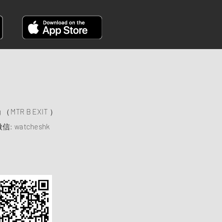
）
ng （MTR B EXIT ）
信: watcheshk