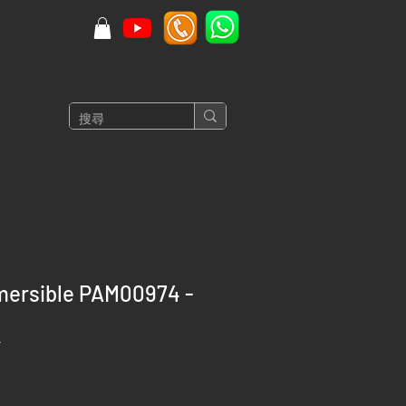
mersible PAM00974 -
7