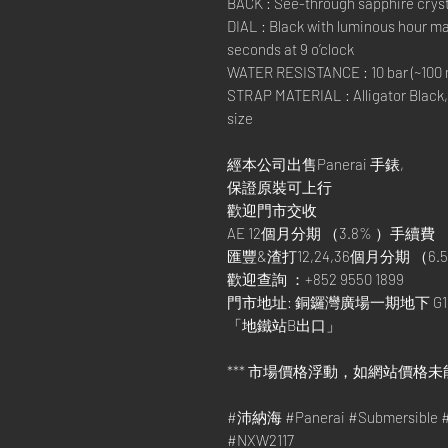
BACK : See-through sapphire cryst
DIAL : Black with luminous hour mar
seconds at 9 o’clock
WATER RESISTANCE : 10 bar (~100 
STRAP MATERIAL : Alligator Black,
size
經本公司出售Panerai 手錶,
保證原裝可上行
歡迎門市交收
AE 12個月分期 （3.8% ）手續費
匯豐&渣打12,24,36個月分期 （6.5
歡迎查詢 ：+852 9550 1899
門市地址: 銅鑼灣廣場一期地下 G1
「地鐵站B出口」
*** 市場價格浮動，如網站價格未
#沛納海 #Panerai #Submersib
#NXW2117