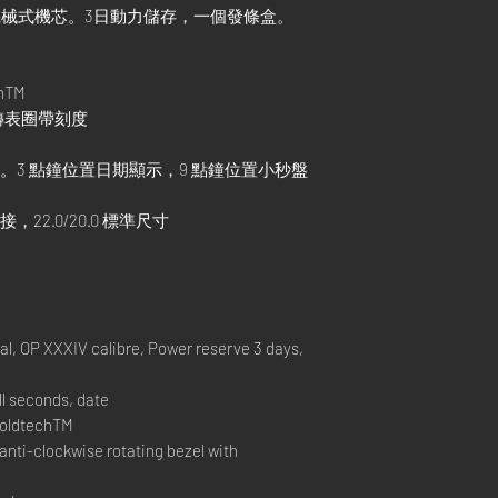
動上鏈機械式機芯。3日動力儲存，一個發條盒。
hTM
針旋轉表圈帶刻度
點。3 點鐘位置日期顯示，9 點鐘位置小秒盤
22.0/20.0 標準尺寸
 OP XXXIV calibre, Power reserve 3 days,
l seconds, date
GoldtechTM
nti-clockwise rotating bezel with