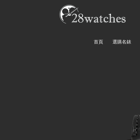
首頁
選購名錶