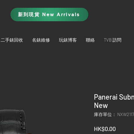
新到現貨 New Arrivals
二手錶回收
名錶維修
玩錶博客
聯絡
TVB 訪問
Panerai Sub
New
庫存單位： NXW211
價
HK$0.00