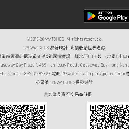
28 Watches 手機程式
©2019 28 WATCHES. All rights reserved.
28 WATCHES 易發時計 | 高價收購世界名錶
香港銅鑼灣軒尼詩道489號銅鑼灣廣場一期地下G10B號 （地鐵B出口
auseway Bay Plaza 1, 489 Hennessy Road , Causeway Bay,Hong Ko
atsapp：
+852 61282828
電郵 :
28watchescompany@gmail.com
微
​公眾號: 28WATCHES易發時計
貴金屬及寶石交易商註冊