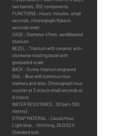
two barrels. 302 components.
FUNCTIONS : Hours, minutes, small
seconds, chronograph flyback,
seconds reset
CASE : Diameter 47mm, sandblasted
titanium
BEZEL : Titanium with ceramic anti-
clockwise rotating bezel with
graduated scale
BACK : Screw, titanium engraved
DIAL : Blue with luminous hour
markers and dots. Chronograph hour
counter at 3 o'clock small seconds at
9 o’clock
WATER RESISTANCE : 30 bar (~300
metres)
STRAP MATERIAL : Caoutchouc
Light blue, - Stitching, 26.0/22.0
Standard size