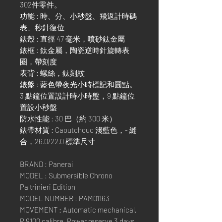
302件零件。
功能 : 時、分、小秒盤、飛返計時碼
表、秒針復位
錶殼 : 直徑 47 毫米，噴砂鈦金屬
錶框 : 鈦金屬，陶瓷逆時針旋轉表
圈，帶刻度
表背 : 螺絲，鈦刻紋
錶盤 : 藍色帶夜光小時標記和圓點。
3 點鐘位置設計時小時盤，9 點鐘位
置設小秒盤
防水性能 : 30 巴（約 300 米）
錶帶材質 : Caoutchouc 淺藍色，- 縫
合，26.0/22.0 標準尺寸
BRAND : Panerai
MODEL : Submersible Chrono
Paltrinieri Edition
MODEL NUMBER : PAM01163
MOVEMENT : Automatic mechanical,
P.9100 calibre, Power reserve 3 days,