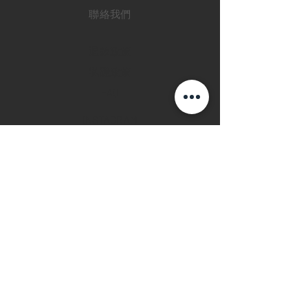
聯絡我們
退款政策
私隱政策
FAQ
INSTAGRAM
FACEBOOK
28 Watches 手機程
式
©2019 28 WATCHES. All rights reserved.
28 WATCHES 易發時計 | 高價收購世界名