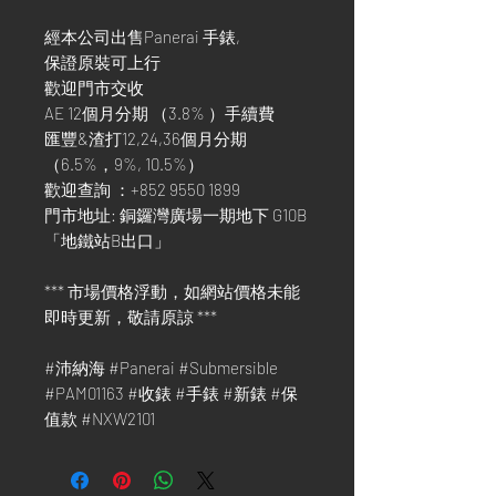
經本公司出售Panerai 手錶,
保證原裝可上行
歡迎門市交收
AE 12個月分期 （3.8% ）手續費
匯豐&渣打12,24,36個月分期
（6.5%，9%, 10.5%）
歡迎查詢 ：+852 9550 1899
門市地址: 銅鑼灣廣場一期地下 G10B
「地鐵站B出口」
*** 市場價格浮動，如網站價格未能
即時更新，敬請原諒 ***
#沛納海 #Panerai #Submersible
#PAM01163 #收錶 #手錶 #新錶 #保
值款 #NXW2101