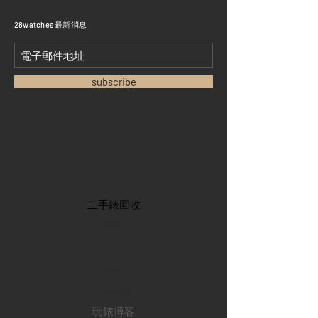
​28watches 最新消息
subscribe
首頁
​二手錶回收
​名錶系列
二手名錶
訂購新錶
​維修服務
玩錶博客