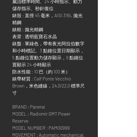
威治標準時間、24 小時指示、動力
儲存指示、秒針復位
錶殼 : 直徑 45 毫米，AISI 316L 拋光
精鋼
錶框 : 拋光精鋼
表背 : 透明藍寶石水晶
錶盤 : 軍綠色，帶有夜光阿拉伯數字
和小時標記。3 點鐘位置日期顯示，
5 點鐘位置動力儲存顯示，9 點鐘位
置顯示 24 小時顯示
防水性能 : 10 巴（約 100 米）
錶帶材質 : Calf Ponte Vecchio
Brown，米色縫線，24.0/22.0 標準尺
寸
BRAND : Panerai
MODEL : Radiomir GMT Power
Reserve
MODEL NUMBER : PAM00999
MOVEMENT : Automatic mechanical,