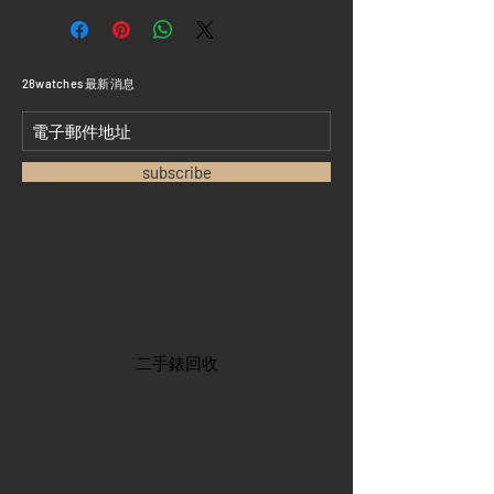
​28watches 最新消息
subscribe
首頁
​二手錶回收
​名錶系列
二手名錶
訂購新錶