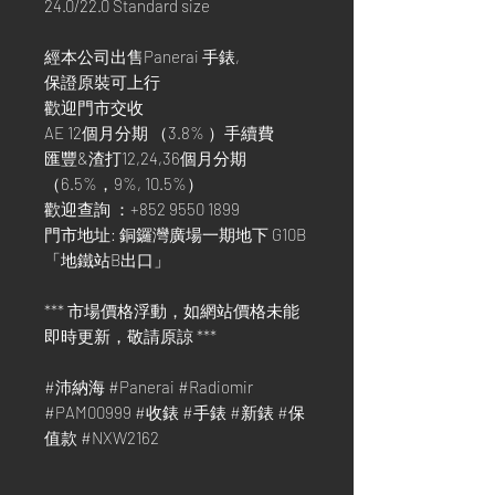
24.0/22.0 Standard size
經本公司出售Panerai 手錶,
保證原裝可上行
歡迎門市交收
AE 12個月分期 （3.8% ）手續費
匯豐&渣打12,24,36個月分期
（6.5%，9%, 10.5%）
歡迎查詢 ：+852 9550 1899
門市地址: 銅鑼灣廣場一期地下 G10B
「地鐵站B出口」
*** 市場價格浮動，如網站價格未能
即時更新，敬請原諒 ***
#沛納海 #Panerai #Radiomir
#PAM00999 #收錶 #手錶 #新錶 #保
值款 #NXW2162