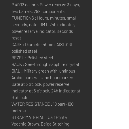
P.4002 calibre, Power reserve 3 days,
two barrels. 288 components.
FUNCTIONS : Hours, minutes, small
seconds, date, GMT, 24h indicator,
power reserve indicator, seconds
reset
CASE : Diameter 45mm, AISI 316L
polished steel
BEZEL : Polished steel
BACK : See-through sapphire crystal
DIAL : Military green with luminous
Arabic numerals and hour markers.
Date at 3 o'clock, power reserve
indicator at 5 o'clock, 24h indicator at
9 o'clock
WATER RESISTANCE : 10 bar (~100
metres)
STRAP MATERIAL : Calf Ponte
Vecchio Brown, Beige Stitching,