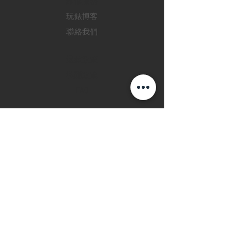
​維修服務
玩錶博客
聯絡我們
退款政策
私隱政策
FAQ
INSTAGRAM
FACEBOOK
28 Watches 手機程
式
©2019 28 WATCHES. All rights reserved.