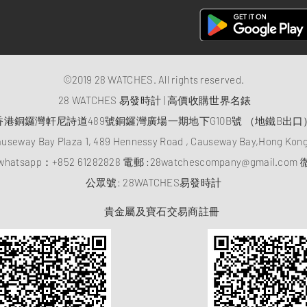
©2019 28 WATCHES. All rights reserved.
28 WATCHES 易發時計 | 高價收購世界名錶
香港銅鑼灣軒尼詩道489號銅鑼灣廣場一期地下G10B號 （地鐵B出口
auseway Bay Plaza 1, 489 Hennessy Road , Causeway Bay,Hong Ko
atsapp：
+852 61282828
電郵 :
28watchescompany@gmail.com
微
​公眾號: 28WATCHES易發時計
貴金屬及寶石交易商註冊