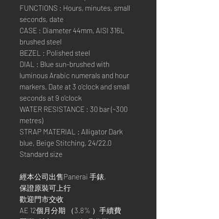
FUNCTIONS : Hours, minutes, small
seconds, date
CASE : Diameter 44mm, AISI 316L
brushed steel
BEZEL : Polished steel
DIAL : Blue sun-brushed with
luminous Arabic numerals and hour
markers. Date at 3 o'clock and small
seconds at 9 o'clock
WATER RESISTANCE : 30 bar (~300
metres)
STRAP MATERIAL : Alligator Dark
blue, Beige Stitching, 24/22.0
Standard size
經本公司出售Panerai 手錶,
保證原裝可上行
歡迎門市交收
AE 12個月分期 （3.8% ）手續費