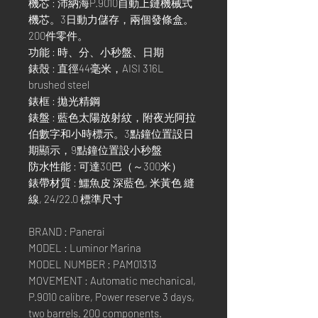
機芯 : 沛納海P.9010自動上鏈機械式
機芯。3日動力儲存，兩個發條盒。
200件零件。
功能 : 時、分、小秒盤、日期
錶殼 : 直徑44毫米，AISI 316L
brushed steel
錶框 : 拋光精鋼
錶盤 : 藍色太陽放射紋，附夜光阿拉
伯數字和小時標示。3點鐘位置設日
期顯示，9點鐘位置設小秒盤
防水性能 : 可達30巴（～300米）
錶帶材質 : 鱷魚皮 深藍色, 米黃色 縫
線, 24/22.0 標準尺寸
BRAND : Panerai
MODEL : Luminor Marina
MODEL NUMBER : PAM01313
MOVEMENT : Automatic mechanical,
P.9010 calibre, Power reserve 3 days,
two barrels. 200 components.