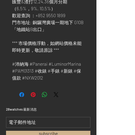
匯豐&渣打12,24,36個月分期
（6.5%，9%, 10.5%）
歡迎查詢 ：+852 9550 1899
門市地址: 銅鑼灣廣場一期地下 G10B
「地鐵站B出口」
*** 市場價格浮動，如網站價格未能
即時更新，敬請原諒 ***
#沛納海 #Panerai #LuminorMarina
#PAM01313 #收錶 #手錶 #新錶 #保
值款 #NXW2012
​28watches 最新消息
subscribe