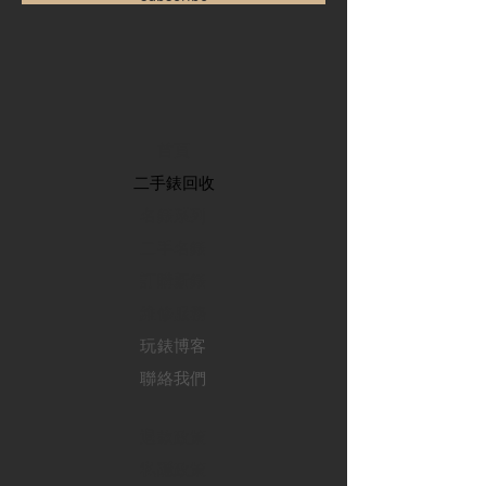
首頁
​二手錶回收
​名錶系列
二手名錶
訂購新錶
​維修服務
玩錶博客
聯絡我們
退款政策
私隱政策