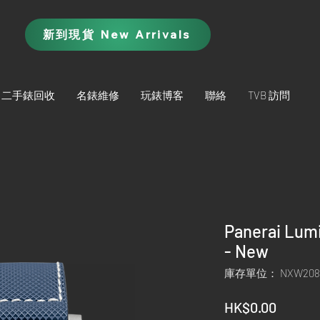
新到現貨 New Arrivals
二手錶回收
名錶維修
玩錶博客
聯絡
TVB 訪問
Panerai Lumi
- New
庫存單位： NXW208
價
HK$0.00