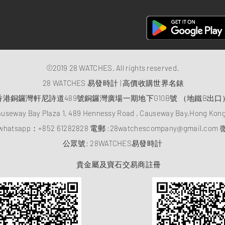
28 Watches 手機程式
©2019 28 WATCHES. All rights reserved.
28 WATCHES 易發時計 | 高價收購世界名錶
香港銅鑼灣軒尼詩道489號銅鑼灣廣場一期地下G10B號 （地鐵B出口
auseway Bay Plaza 1, 489 Hennessy Road , Causeway Bay,Hong Ko
atsapp：
+852 61282828
電郵 :
28watchescompany@gmail.com
微
​公眾號: 28WATCHES易發時計
貴金屬及寶石交易商註冊