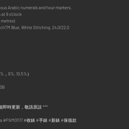
nous Arabic numerals and hour markers.
 at 9 o'clock
 metres)
hTM Blue, White Stitching, 24.0/22.0
%，9%, 10.5%）
0B
能即時更新，敬請原諒 ***
rina #PAM01117 #收錶 #手錶 #新錶 #保值款