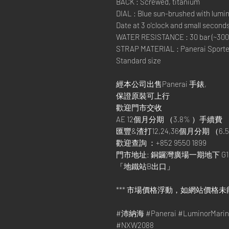
BACK : Screwed, titanium
DIAL : Blue sun-brushed with lumi
Date at 3 o'clock and small seconds
WATER RESISTANCE : 30 bar (~300
STRAP MATERIAL : Panerai Sportec
Standard size
經本公司出售Panerai 手錶,
保證原裝可上行
歡迎門市交收
AE 12個月分期 （3.8% ）手續費
匯豐&渣打12,24,36個月分期 （6.5
歡迎查詢 ：+852 9550 1899
門市地址: 銅鑼灣廣場一期地下 G1
「地鐵站B出口」
*** 市場價格浮動，如網站價格未
#沛納海 #Panerai #LuminorMa
#NXW2088