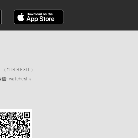
）
ng （MTR B EXIT ）
信: watcheshk