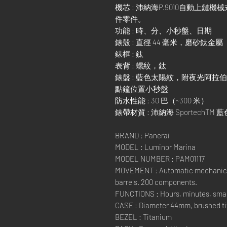
機芯 : 沛納海P.9010自動上鏈
件零件。
功能 : 時、分、小秒盤、日期
錶殼 : 直徑 44 毫米，磨砂鈦金屬
錶框 : 鈦
表背 : 螺紋，鈦
錶盤 : 藍色太陽紋，附夜光阿拉
點鐘位置小秒盤
防水性能 : 30 巴（~300 米）
錶帶材質 : 沛納海 SportechTM 
BRAND : Panerai
MODEL : Luminor Marina
MODEL NUMBER : PAM01117
MOVEMENT : Automatic mechanical,
barrels. 200 components.
FUNCTIONS : Hours, minutes, smal
CASE : Diameter 44mm, brushed t
BEZEL : Titanium