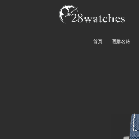
首頁
選購名錶