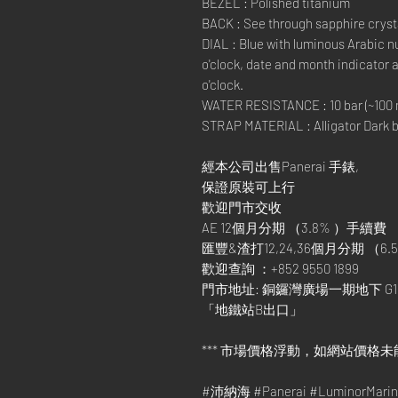
BEZEL : Polished titanium
BACK : See through sapphire cryst
DIAL : Blue with luminous Arabic 
o'clock, date and month indicator a
o'clock.
WATER RESISTANCE : 10 bar (~100 
STRAP MATERIAL : Alligator Dark bl
經本公司出售Panerai 手錶,
保證原裝可上行
歡迎門市交收
AE 12個月分期 （3.8% ）手續費
匯豐&渣打12,24,36個月分期 （6.5
歡迎查詢 ：+852 9550 1899
門市地址: 銅鑼灣廣場一期地下 G1
「地鐵站B出口」
*** 市場價格浮動，如網站價格未
#沛納海 #Panerai #LuminorMa