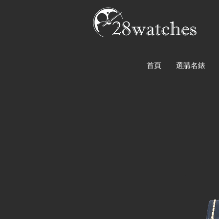
首頁
選購名錶