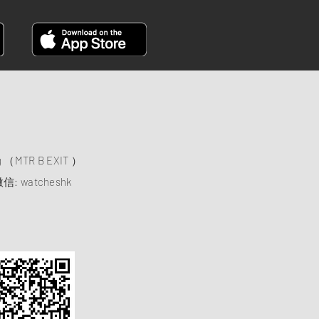
）
ng （MTR B EXIT ）
信: watcheshk