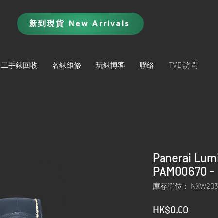
新到現貨 New Arrivals
二手錶回收
名錶維修
玩錶博客
聯絡
TVB 訪問
Panerai Lum
PAM00670 -
庫存單位： NXW203
價
HK$0.00