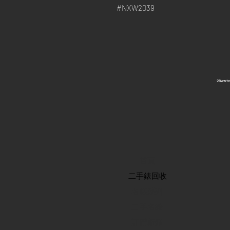
#NXW2039
​28wa
首頁
​二手錶回收
​名錶系列
二手名錶
訂購新錶