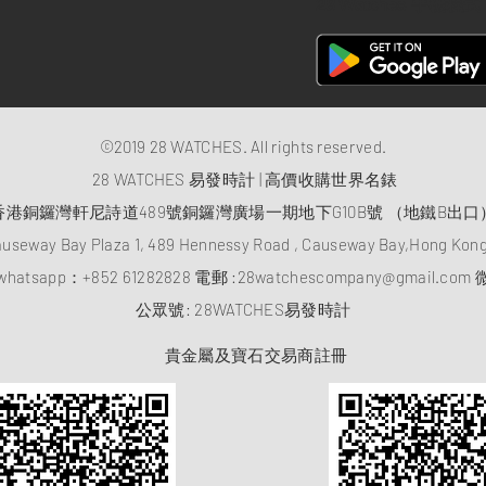
28 Watches 手機程式
©2019 28 WATCHES. All rights reserved.
28 WATCHES 易發時計 | 高價收購世界名錶
香港銅鑼灣軒尼詩道489號銅鑼灣廣場一期地下G10B號 （地鐵B出口
auseway Bay Plaza 1, 489 Hennessy Road , Causeway Bay,Hong Ko
atsapp：
+852 61282828
電郵 :
28watchescompany@gmail.com
微
​公眾號: 28WATCHES易發時計
貴金屬及寶石交易商註冊