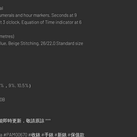
al
numerals and hour markers. Seconds at 9
t 3 o'clock, Equation of Time indicator at 6
metres)
ue, Beige Stitching, 26/22.0 Standard size
%，9%, 10.5%）
0B
能即時更新，敬請原諒 ***
rina #PAM00670 #收錶 #手錶 #新錶 #保值款