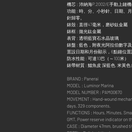
機芯 : 沛納海P.2002/E手動
功能 : 時、分、小秒針、日期
針歸零。
錶殼 : 直徑47毫米，磨砂鈦金屬
錶框 : 拋光鈦金屬
表背 : 透明藍寶石水晶玻璃
錶盤 : 藍色，附夜光阿拉伯數字
置設日期和月份顯示，6點鐘位置
防水性能 : 可達10巴（～100米）
錶帶材質 : 鱷魚皮 深藍色, 米黃色 縫
BRAND : Panerai
MODEL : Luminor Marina
MODEL NUMBER : PAM00670
MOVEMENT : Hand-wound mechanica
days. 329 components.
FUNCTIONS : Hours, Minutes, Small
GMT, Power reserve indicator on t
CASE : Diameter 47mm, brushed t