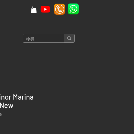
inor Marina
 New
9