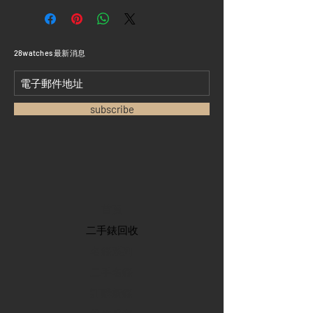
​28watches 最新消息
subscribe
首頁
​二手錶回收
​名錶系列
二手名錶
訂購新錶