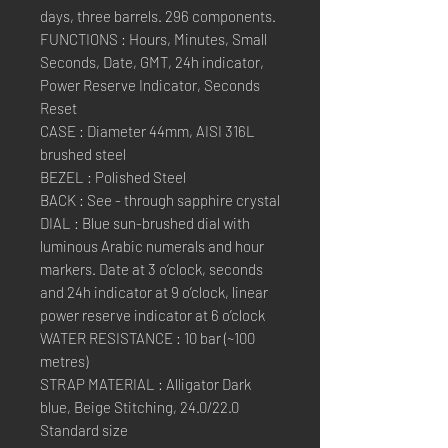
days, three barrels. 296 components.
FUNCTIONS : Hours, Minutes, Small
Seconds, Date, GMT, 24h indicator,
Power Reserve Indicator, Seconds
Reset
CASE : Diameter 44mm, AISI 316L
brushed steel
BEZEL : Polished Steel
BACK : See - through sapphire crystal
DIAL : Blue sun-brushed dial with
luminous Arabic numerals and hour
markers. Date at 3 o’clock, seconds
and 24h indicator at 9 o’clock, linear
power reserve indicator at 6 o’clock
WATER RESISTANCE : 10 bar (~100
metres)
STRAP MATERIAL : Alligator Dark
blue, Beige Stitching, 24.0/22.0
Standard size