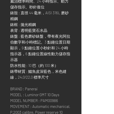
威治標準時間、24 小時指示、動力
儲存指示、秒針復位
錶殼 : 直徑 44 毫米，AISI 316L 磨砂
精鋼
錶框 : 拋光精鋼
表背 : 透明藍寶石水晶
錶盤 : 藍色磨砂錶盤，帶有夜光阿拉
伯數字和小時標記。3 點鐘位置日期
顯示，9 點鐘位置小秒針和 24 小時
指示器，6 點鐘位置線性動力儲存指
示器
防水性能 : 10 巴（約 100 米）
錶帶材質 : 鱷魚皮深藍色，米色縫
線，24.0/22.0 標準尺寸
BRAND : Panerai
MODEL : Luminor GMT 10 Days
MODEL NUMBER : PAM00986
MOVEMENT : Automatic mechanical,
P.2003 calibre, Power reserve 10