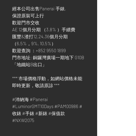
經本公司出售Panerai 手錶,
保證原裝可上行
歡迎門市交收
AE 12個月分期 （3.8% ）手續費
匯豐&渣打12,24,36個月分期
（6.5%，9%, 10.5%）
歡迎查詢 ：+852 9550 1899
門市地址: 銅鑼灣廣場一期地下 G10B
「地鐵站B出口」
*** 市場價格浮動，如網站價格未能
即時更新，敬請原諒 ***
#沛納海 #Panerai
#LuminorGMT10Days #PAM00986 #
收錶 #手錶 #新錶 #保值款
#NXW2075