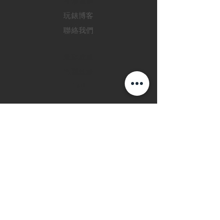
​維修服務
玩錶博客
聯絡我們
退款政策
私隱政策
FAQ
INSTAGRAM
FACEBOOK
28 Watches 手機程
式
©2019 28 WATCHES. All rights reserved.