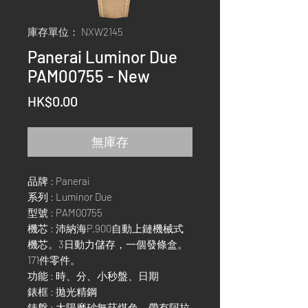
庫存單位： NXW2145
Panerai Luminor Due
PAM00755 - New
價
HK$0.00
格
無庫存
品牌 : Panerai
系列 : Luminor Due
型號 : PAM00755
機芯 : 沛納海P.900自動上鏈機械式
機芯。3日動力儲存，一個發條盒。
171件零件。
功能 : 時、分、小秒盤、日期
錶框 : 拋光精鋼
錶盤 : 太陽磨砂無菸煤色，帶有阿拉