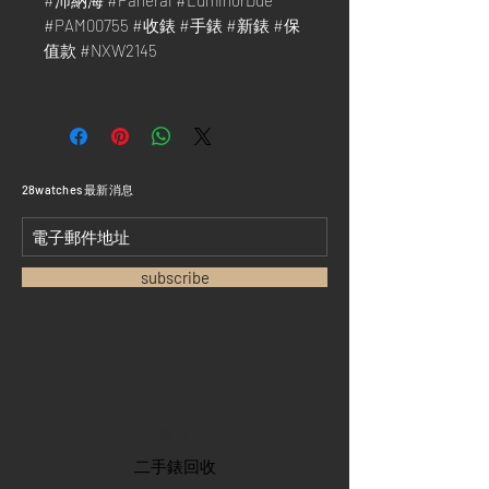
#沛納海 #Panerai #LuminorDue
#PAM00755 #收錶 #手錶 #新錶 #保
值款 #NXW2145
​28watches 最新消息
subscribe
首頁
​二手錶回收