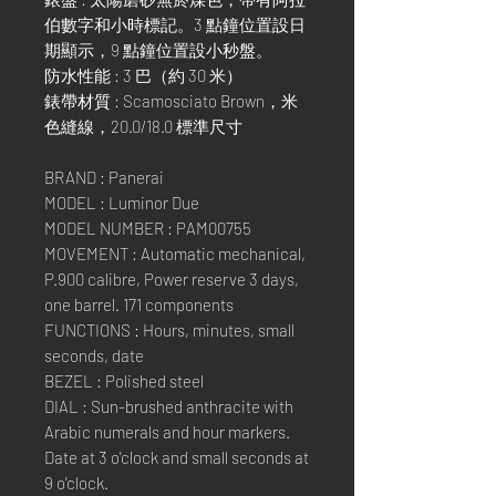
伯數字和小時標記。3 點鐘位置設日
期顯示，9 點鐘位置設小秒盤。
防水性能 : 3 巴（約 30 米）
錶帶材質 : Scamosciato Brown，米
色縫線，20.0/18.0 標準尺寸
BRAND : Panerai
MODEL : Luminor Due
MODEL NUMBER : PAM00755
MOVEMENT : Automatic mechanical,
P.900 calibre, Power reserve 3 days,
one barrel. 171 components
FUNCTIONS : Hours, minutes, small
seconds, date
BEZEL : Polished steel
DIAL : Sun-brushed anthracite with
Arabic numerals and hour markers.
Date at 3 o'clock and small seconds at
9 o'clock.