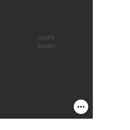
​名錶系列
二手名錶
訂購新錶
​維修服務
玩錶博客
聯絡我們
退款政策
私隱政策
FAQ
INSTAGRAM
FACEBOOK
28 Watches 手機程
式