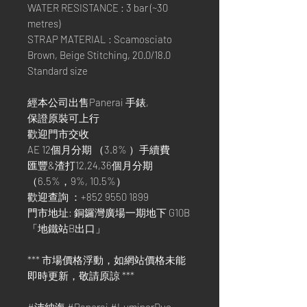
WATER RESISTANCE : 3 bar (~30
metres)
STRAP MATERIAL : Scamosciato
Brown, Beige Stitching, 20.0/18.0
Standard size
經本公司出售Panerai 手錶,
保證原裝可上行
歡迎門市交收
AE 12個月分期 （3.8% ）手續費
匯豐&渣打12,24,36個月分期
（6.5%，9%, 10.5%）
歡迎查詢 ：+852 9550 1899
門市地址: 銅鑼灣廣場一期地下 G10B
「地鐵站B出口」
*** 市場價格浮動，如網站價格未能
即時更新，敬請原諒 ***