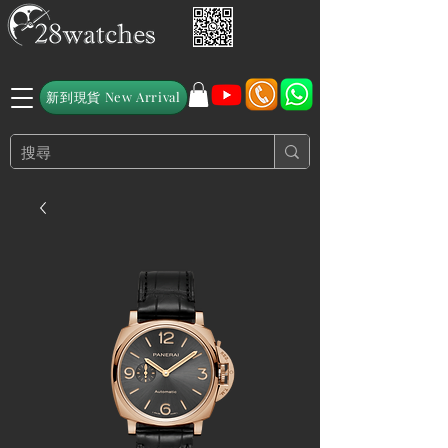
新到現貨 New Arrival