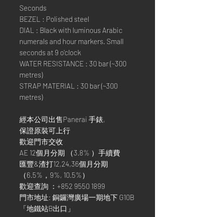
Seconds
BEZEL : Polished steel
DIAL : Black with luminous Arabic
numerals and hour markers. Small
seconds at 9 o'clock
WATER RESISTANCE : 30 bar (~300
metres)
STRAP MATERIAL : 30 bar (~300
metres)
經本公司出售Panerai 手錶,
保證原裝可上行
歡迎門市交收
AE 12個月分期 （3.8% ）手續費
匯豐&渣打12,24,36個月分期
（6.5%，9%, 10.5%）
歡迎查詢 ：+852 9550 1899
門市地址: 銅鑼灣廣場一期地下 G10B
「地鐵站B出口」