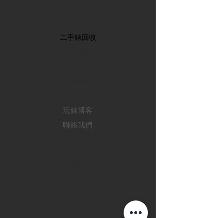
首頁
​二手錶回收
​名錶系列
二手名錶
訂購新錶
​維修服務
玩錶博客
聯絡我們
退款政策
私隱政策
FAQ
INSTAGRAM
FACEBOOK