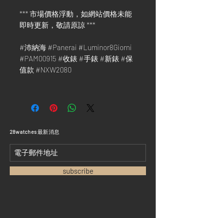
*** 市場價格浮動，如網站價格未能
即時更新，敬請原諒 ***
#沛納海 #Panerai #Luminor8Giorni
#PAM00915 #收錶 #手錶 #新錶 #保
值款 #NXW2080
​28watches 最新消息
subscribe