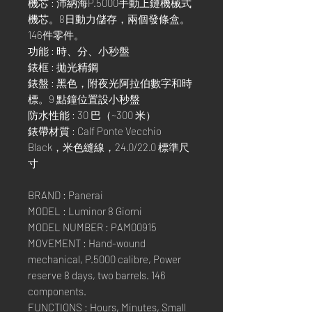
機芯 : 沛納海P.5000手動上鏈機械式
機芯。8日動力儲存，兩個發條盒。
146件零件。
功能 : 時、分、小秒盤
錶框 : 拋光精鋼
錶盤 : 黑色，附夜光阿拉伯數字和時
標。9 點鐘位置設小秒盤
防水性能 : 30 巴（~300 米）
錶帶材質 : Calf Ponte Vecchio
Black，米色縫線，24.0/22.0 標準尺
寸
BRAND : Panerai
MODEL : Luminor 8 Giorni
MODEL NUMBER : PAM00915
MOVEMENT : Hand-wound
mechanical, P.5000 calibre, Power
reserve 8 days, two barrels. 146
components.
FUNCTIONS : Hours, Minutes, Small