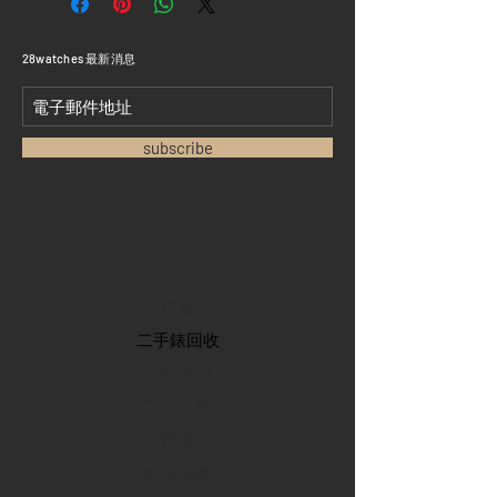
​28watches 最新消息
subscribe
首頁
​二手錶回收
​名錶系列
二手名錶
訂購新錶
​維修服務