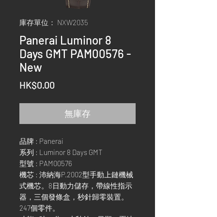
庫存單位： NXW2035
Panerai Luminor 8
Days GMT PAM00576 -
New
價
HK$0.00
格
無庫存
品牌 : Panerai
系列 : Luminor 8 Days GMT
型號 : PAM00576
機芯 : 沛納海P.2002型手動上鏈機械
式機芯。8日動力儲存，帶線性指示
器，三個發條盒，秒針歸零裝置。
247個零件。