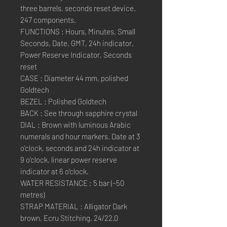
three barrels, seconds reset device.
247 components.
FUNCTIONS : Hours, Minutes, Small
Seconds, Date, GMT, 24h indicator,
Power Reserve Indicator, Seconds
reset
CASE : Diameter 44 mm, polished
Goldtech
BEZEL : Polished Goldtech
BACK : See through sapphire crystal
DIAL : Brown with luminous Arabic
numerals and hour markers. Date at 3
o’clock, seconds and 24h indicator at
9 o’clock, linear power reserve
indicator at 6 o’clock.
WATER RESISTANCE : 5 bar (~50
metres)
STRAP MATERIAL : Alligator Dark
brown, Ecru Stitching, 24/22.0