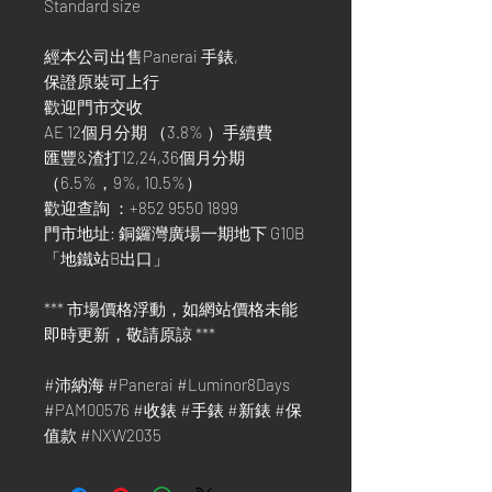
Standard size
經本公司出售Panerai 手錶,
保證原裝可上行
歡迎門市交收
AE 12個月分期 （3.8% ）手續費
匯豐&渣打12,24,36個月分期
（6.5%，9%, 10.5%）
歡迎查詢 ：+852 9550 1899
門市地址: 銅鑼灣廣場一期地下 G10B
「地鐵站B出口」
*** 市場價格浮動，如網站價格未能
即時更新，敬請原諒 ***
#沛納海 #Panerai #Luminor8Days
#PAM00576 #收錶 #手錶 #新錶 #保
值款 #NXW2035