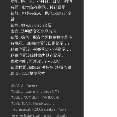
功能 : 時、分、小秒針、日期、兩地
時間、動力儲存顯示，秒針歸零
錶殼 : 直徑44毫米，拋光Goldtech金
質
錶框 : 拋光Goldtech金質
表背 : 透明藍寶石水晶玻璃
錶盤 : 棕色，配夜光阿拉伯數字及小
時標示。3點鐘位置設日期顯示，9
點鐘位置設小秒盤和24小時顯示，6
點鐘位置設線性動力儲存顯示。
防水性能 : 可達5巴（～50米）
錶帶材質 : 鱷魚皮 深棕色, 淡褐色 縫
線, 24/22.0 標準尺寸
BRAND : Panerai
MODEL : Luminor 8 Days GMT
MODEL NUMBER : PAM00576
MOVEMENT : Hand-wound
mechanical, P.2002 calibre. Power
reserve 8 days with linear indicator,