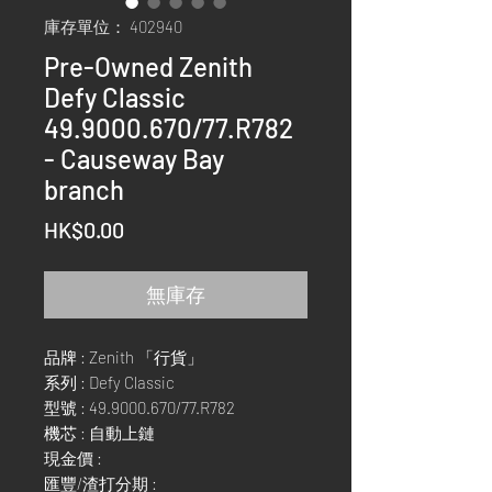
庫存單位： 402940
Pre-Owned Zenith
Defy Classic
49.9000.670/77.R782
- Causeway Bay
branch
價
HK$0.00
格
無庫存
品牌 : Zenith 「行貨」
系列 : Defy Classic
型號 : 49.9000.670/77.R782
機芯 : 自動上鏈
現金價 :
匯豐/渣打分期 :