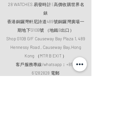
28 WATCHES 易發時計 | 高價收購世界名
錶
香港銅鑼灣軒尼詩道489號銅鑼灣廣場一
期地下G10B號 （地鐵B出口）
Shop G10B G/F Causeway Bay Plaza 1, 489
Hennessy Road , Causeway Bay,Hong
Kong （MTR B EXIT ）
客戶服務專線/whatsapp：
+852
61282828
電郵
:
28watchescompany@gmail.com
微信:
watcheshk
​公眾號: 28WATCHES易發時計
貴金屬及寶石交易商註冊