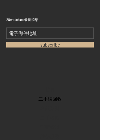
​28watches 最新消息
subscribe
首頁
​二手錶回收
​名錶系列
二手名錶
訂購新錶
​維修服務