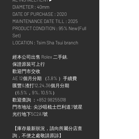
DIAMETER : 40mm
DATE OF PURCHASE : 2020
MAINTENANCE DATE TILL : 2025
PRODUCT CONDITION : 95% New (Full
Set)
LOCATION : Tsim Sha Tsui branch
經本公司出售 Rolex 二手錶,
保證原裝可上行
歡迎門市交收
AE 12個月分期 （3.8% ）手續費
匯豐&渣打12,24,36個月分期
（6.5%，9%, 10.5%）
歡迎查詢 ：+852 98255018
門市地址: 尖沙咀梳士巴利道3號星
光行地下5C2A1號
【庫存最新狀況，請向所屬分店查
詢，不便之處敬請原諒】