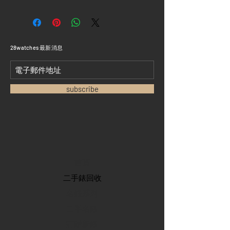
​28watches 最新消息
subscribe
首頁
​二手錶回收
​名錶系列
二手名錶
訂購新錶