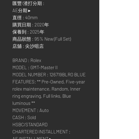
匯豐/渣打分期 :
AE分期 ▸
直徑 : 40mm
購買日期 : 2020年
保養到 : 2025年
商品狀態 : 95% New (Full Set)
店舖 : 尖沙咀店
BRAND : Rolex
MODEL : GMT-Master II
MODEL NUMBER : 126719BLRO BLUE
FEATURES: ** Pre-Owned, Five-year
rolex maintenance, Random, Inner
ring engraving, Full links, Blue
luminous **
MOVEMENT : Auto
CASH : Sold
HSBC/STANDARD
CHARTERED INSTALLMENT :
AE INSTALLMENT ▸